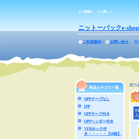
より新鮮に より美しく
ニットーパックe-shop
ご利用案内
｜
お問い合せ
商
ホー
商品カテゴリ一覧
OPPテープなし
IPP
ST
OPPテープ付き
入
OPPヘッダー付き
VFHホック付
き・・・・・【50枚】