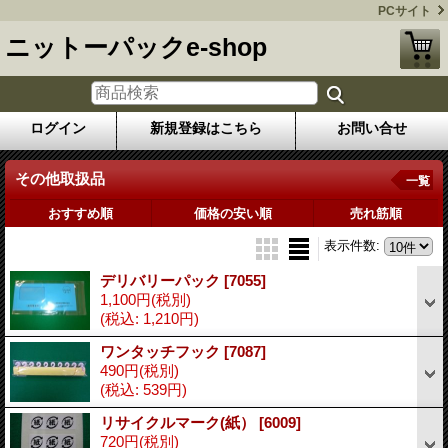
PCサイト
ニットーパックe-shop
ログイン
新規登録はこちら
お問い合せ
その他取扱品
一覧
おすすめ順
価格の安い順
売れ筋順
表示件数
:
デリバリーパック
[7055]
1,100円
(税別)
(税込
:
1,210円)
ワンタッチフック
[7087]
490円
(税別)
(税込
:
539円)
リサイクルマーク(紙）
[6009]
720円
(税別)