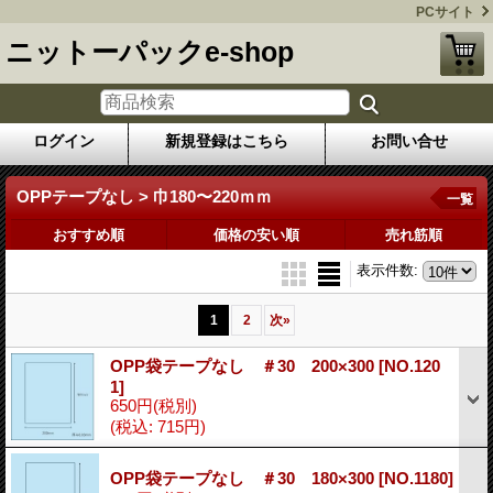
PCサイト
ニットーパックe-shop
ログイン
新規登録はこちら
お問い合せ
OPPテープなし > 巾180〜220ｍｍ
一覧
おすすめ順
価格の安い順
売れ筋順
表示件数
:
1
2
次
»
OPP袋テープなし ＃30 200×300
[NO.120
1]
650円
(税別)
(税込
:
715円)
OPP袋テープなし ＃30 180×300
[NO.1180]