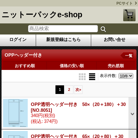
PCサイト
ニットーパックe-shop
ログイン
新規登録はこちら
お問い合せ
OPPヘッダー付き
一覧
おすすめ順
価格の安い順
売れ筋順
表示件数
:
1
2
次
»
OPP透明ヘッダー付き 50×（20＋180）＋30
[NO.8051]
340円
(税別)
(税込
:
374円)
OPP透明ヘッダー付き 65×（20＋80）＋30