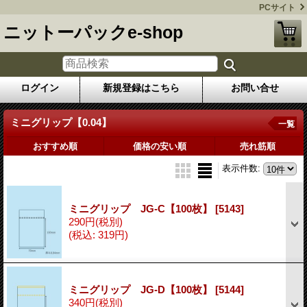
PCサイト
ニットーパックe-shop
ログイン
新規登録はこちら
お問い合せ
ミニグリップ【0.04】
一覧
おすすめ順
価格の安い順
売れ筋順
表示件数
:
ミニグリップ JG-C【100枚】
[5143]
290円
(税別)
(税込
:
319円)
ミニグリップ JG-D【100枚】
[5144]
340円
(税別)