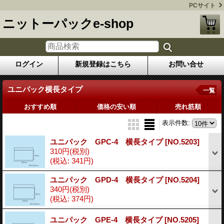
PCサイト
ニットーパックe-shop
ログイン
新規登録はこちら
お問い合せ
ユニパック横長タイプ
一覧
おすすめ順
価格の安い順
売れ筋順
表示件数
:
ユニパック GPC-4 横長タイプ
[NO.5203]
310円
(税別)
(税込
:
341円)
ユニパック GPD-4 横長タイプ
[NO.5204]
340円
(税別)
(税込
:
374円)
ユニパック GPE-4 横長タイプ
[NO.5205]