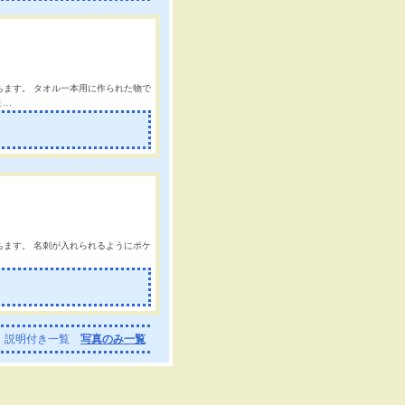
立ちます。 タオル一本用に作られた物で
ま…
立ちます。 名刺が入れられるようにポケ
説明付き一覧
写真のみ一覧