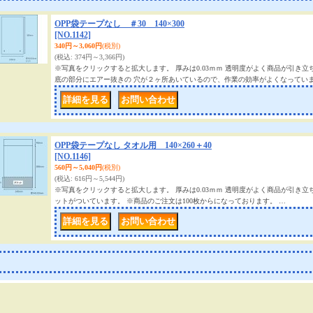
OPP袋テープなし ＃30 140×300
[NO.1142]
340円～3,060円
(税別)
(税込
:
374円～3,366円)
※写真をクリックすると拡大します。 厚みは0.03ｍｍ 透明度がよく商品が引き
底の部分にエアー抜きの 穴が２ヶ所あいているので、作業の効率がよくなってい
｜
OPP袋テープなし タオル用 140×260＋40
[NO.1146]
560円～5,040円
(税別)
(税込
:
616円～5,544円)
※写真をクリックすると拡大します。 厚みは0.03ｍｍ 透明度がよく商品が引き
ットがついています。 ※商品のご注文は100枚からになっております。 …
｜