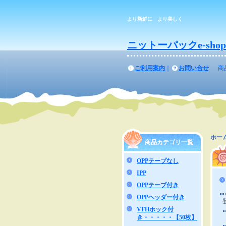
より新鮮に より美しく
ニットーパックe-shop
ご利用案内
｜
お問い合せ
商
ホー
商品カテゴリ一覧
OPPテープなし
IPP
OPPテープ付き
OPPヘッダー付き
VFHホック付
き・・・・・【50枚】