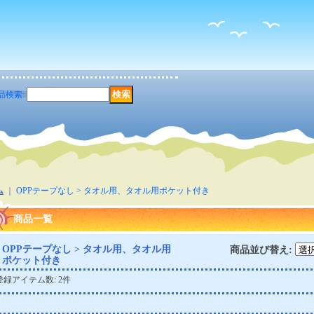
品検索
:
ム
｜
OPPテープなし > タオル用、タオル用ポケット付き
商品一覧
OPPテープなし > タオル用、タオル用
商品並び替え
:
ポケット付き
登録アイテム数
:
2件