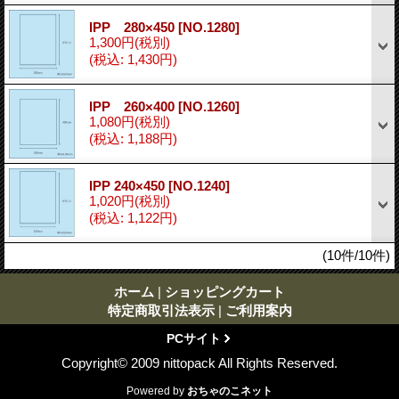
IPP 280×450
[NO.1280]
1,300円
(税別)
(税込
:
1,430円)
IPP 260×400
[NO.1260]
1,080円
(税別)
(税込
:
1,188円)
IPP 240×450
[NO.1240]
1,020円
(税別)
(税込
:
1,122円)
(10件/10件)
ホーム
|
ショッピングカート
特定商取引法表示
|
ご利用案内
PCサイト
Copyright© 2009 nittopack All Rights Reserved.
Powered by
おちゃのこネット