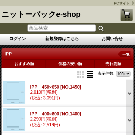
PCサイト
ニットーパックe-shop
ログイン
新規登録はこちら
お問い合せ
IPP
一覧
おすすめ順
価格の安い順
売れ筋順
表示件数
:
IPP 450×650
[NO.1450]
2,810円
(税別)
(税込
:
3,091円)
IPP 400×600
[NO.1400]
2,290円
(税別)
(税込
:
2,519円)