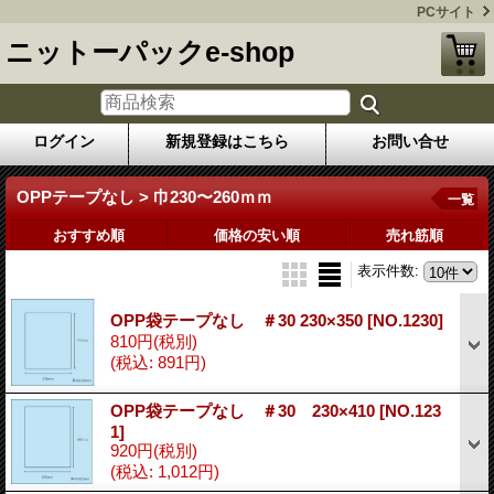
PCサイト
ニットーパックe-shop
ログイン
新規登録はこちら
お問い合せ
OPPテープなし > 巾230〜260ｍｍ
一覧
おすすめ順
価格の安い順
売れ筋順
表示件数
:
OPP袋テープなし ＃30 230×350
[NO.1230]
810円
(税別)
(税込
:
891円)
OPP袋テープなし ＃30 230×410
[NO.123
1]
920円
(税別)
(税込
:
1,012円)