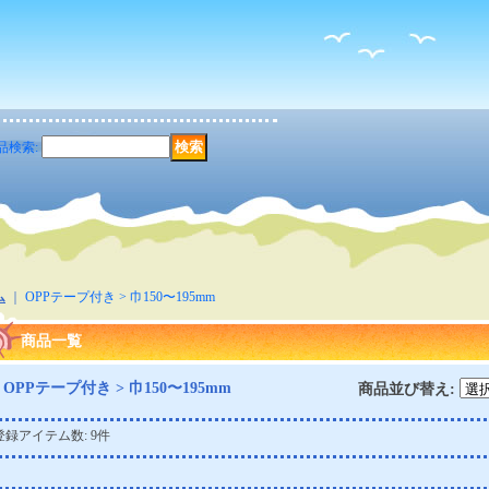
品検索
:
ム
｜
OPPテープ付き > 巾150〜195mm
商品一覧
OPPテープ付き > 巾150〜195mm
商品並び替え
:
登録アイテム数
:
9件