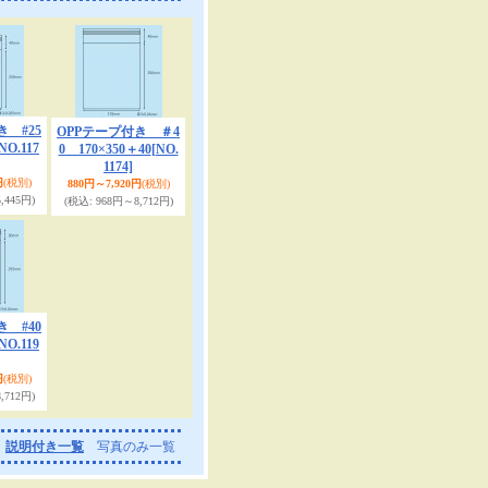
き #25
OPPテープ付き ＃4
NO.117
0 170×350＋40
[NO.
1174]
円
(税別)
880円～7,920円
(税別)
,445円)
(税込
:
968円～8,712円)
き #40
NO.119
円
(税別)
,712円)
説明付き一覧
写真のみ一覧