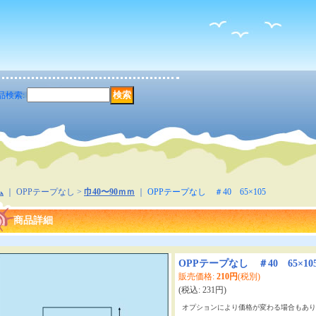
品検索
:
ム
｜ OPPテープなし >
巾40〜90ｍｍ
｜
OPPテープなし ＃40 65×105
商品詳細
OPPテープなし ＃40 65×10
販売価格
:
210円
(税別)
(税込
:
231円
)
オプションにより価格が変わる場合もあり