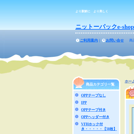
より新鮮に より美しく
ニットーパックe-shop
ご利用案内
｜
お問い合せ
商
ホー
商品カテゴリ一覧
OPPテープなし
IPP
OPPテープ付き
OPPヘッダー付き
VFHホック付
き・・・・・【50枚】