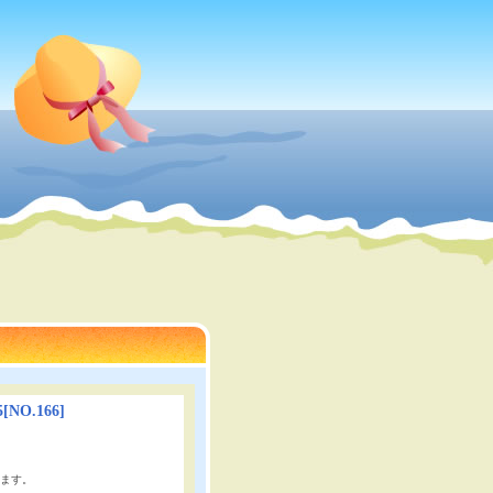
5
[
NO.166
]
ます。