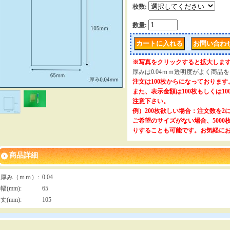
枚数
:
数量
:
｜
※写真をクリックすると拡大しま
厚みは0.04ｍｍ透明度がよく商品
注文は100枚からになっております
また、表示金額は100枚もしくは1
注意下さい。
例）200枚欲しい場合：注文数を2
ご希望のサイズがない場合、500
りすることも可能です。お気軽に
商品詳細
厚み（ｍｍ）
:
0.04
幅(mm)
:
65
丈(mm)
:
105