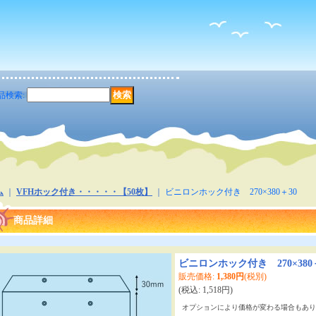
品検索
:
ム
｜
VFHホック付き・・・・・【50枚】
｜
ビニロンホック付き 270×380＋30
商品詳細
ビニロンホック付き 270×380
販売価格
:
1,380円
(税別)
(税込
:
1,518円
)
オプションにより価格が変わる場合もあり