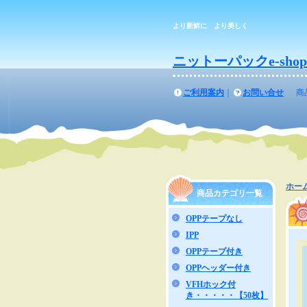
より新鮮に より美しく
ニットーパックe-shop
ご利用案内
｜
お問い合せ
商
ホー
商品カテゴリ一覧
OPPテープなし
IPP
OPPテープ付き
OPPヘッダー付き
VFHホック付
き・・・・・【50枚】