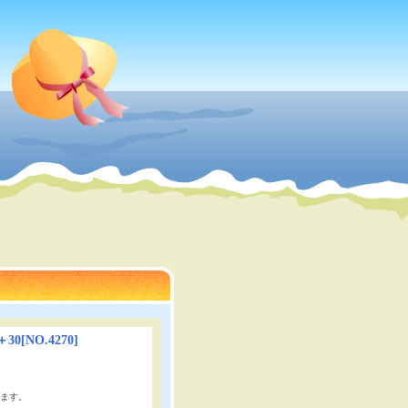
＋30
[
NO.4270
]
ます。