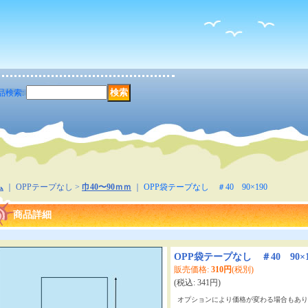
品検索
:
ム
｜ OPPテープなし >
巾40〜90ｍｍ
｜
OPP袋テープなし ＃40 90×190
商品詳細
OPP袋テープなし ＃40 90×1
販売価格
:
310円
(税別)
(税込
:
341円
)
オプションにより価格が変わる場合もあり