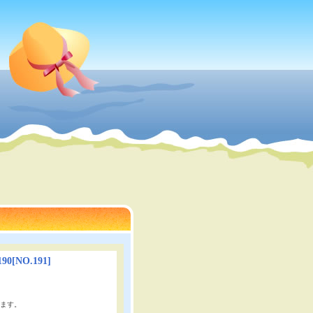
90
[
NO.191
]
ます。