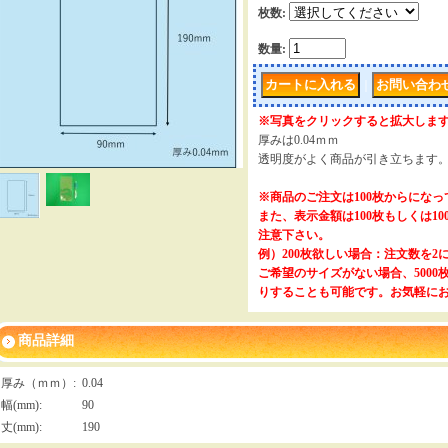
枚数
:
数量
:
｜
※写真をクリックすると拡大しま
厚みは0.04ｍｍ
透明度がよく商品が引き立ちます
※商品のご注文は100枚からにな
また、表示金額は100枚もしくは1
注意下さい。
例）200枚欲しい場合：注文数を2
ご希望のサイズがない場合、500
りすることも可能です。お気軽に
商品詳細
厚み（ｍｍ）
:
0.04
幅(mm)
:
90
丈(mm)
:
190