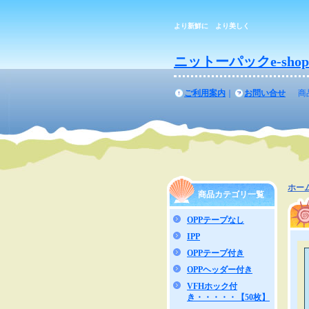
より新鮮に より美しく
ニットーパックe-shop
ご利用案内
｜
お問い合せ
商
ホー
商品カテゴリ一覧
OPPテープなし
IPP
OPPテープ付き
OPPヘッダー付き
VFHホック付
き・・・・・【50枚】